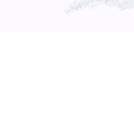
CONTACT
coucou@lauragiraud.com
+33 (0)6 34 50 11 85