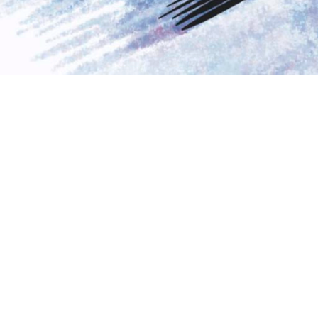
Graphiste & Illustratrice
qui traduit vos mots en image